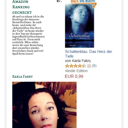
Amazon
Ranking
gecheckt
Ab und zu schaue ich in die
Rankings der Amazon-
Bestsellerlisten. So auch
heute, und siehe da!
„Schattenblau: Das Herz
der Tiefe“ ist heute wieder
in den Top 100 (Kategorie
Jugendbuch/Liebesromane)
auf Platz 87. Freut mich
natürlich. Wäre schön,
wenn ihr eure Bewertung
dort einstellen würdet.
Herzlichen Dank und viel
Spaß beim Lesen!
Karla Fabry