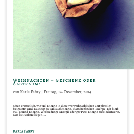
Weihnachten – Geschenk oder
Albtraum?
von
Karla Fabry
|
Freitag, 12. Dezember, 2014
Schon erstaunlich, wie viel Energie in dieser vorweihnachtlichen Zeit plötzlich
freigesetzt wird. Da steigt die Einkaufsenergie, Plätzchenbacken-Energie, Ich-bleib-
mal-gesund-Energie, Verabredungs-Energie oder gar Putz-Energie auf Höchstwerte,
dass die Funken fliegen....
Karla Fabry