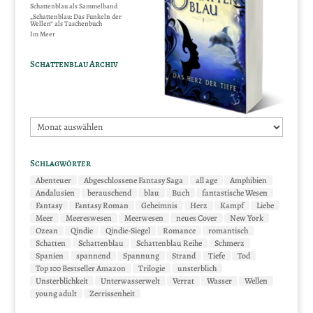
Schattenblau als Sammelband
„Schattenblau: Das Funkeln der
Wellen“ als Taschenbuch
Im Meer
Schattenblau Archiv
Schattenblau
Archiv
Schlagwörter
Abenteuer
Abgeschlossene Fantasy Saga
all age
Amphibien
Andalusien
berauschend
blau
Buch
fantastische Wesen
Fantasy
Fantasy Roman
Geheimnis
Herz
Kampf
Liebe
Meer
Meereswesen
Meerwesen
neues Cover
New York
Ozean
Qindie
Qindie-Siegel
Romance
romantisch
Schatten
Schattenblau
Schattenblau Reihe
Schmerz
Spanien
spannend
Spannung
Strand
Tiefe
Tod
Top 100 Bestseller Amazon
Trilogie
unsterblich
Unsterblichkeit
Unterwasserwelt
Verrat
Wasser
Wellen
young adult
Zerrissenheit