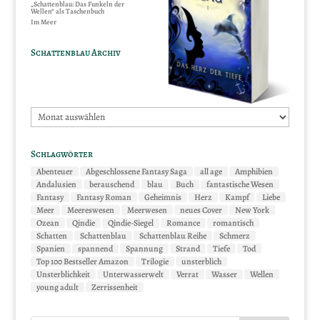
„Schattenblau: Das Funkeln der
Wellen“ als Taschenbuch
Im Meer
Schattenblau Archiv
Schattenblau
Archiv
Schlagwörter
Abenteuer
Abgeschlossene Fantasy Saga
all age
Amphibien
Andalusien
berauschend
blau
Buch
fantastische Wesen
Fantasy
Fantasy Roman
Geheimnis
Herz
Kampf
Liebe
Meer
Meereswesen
Meerwesen
neues Cover
New York
Ozean
Qindie
Qindie-Siegel
Romance
romantisch
Schatten
Schattenblau
Schattenblau Reihe
Schmerz
Spanien
spannend
Spannung
Strand
Tiefe
Tod
Top 100 Bestseller Amazon
Trilogie
unsterblich
Unsterblichkeit
Unterwasserwelt
Verrat
Wasser
Wellen
young adult
Zerrissenheit