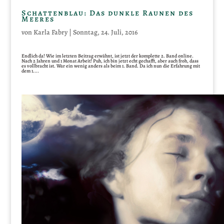
Schattenblau: Das dunkle Raunen des
Meeres
von
Karla Fabry
|
Sonntag, 24. Juli, 2016
Endlich da! Wie im letzten Beitrag erwähnt, ist jetzt der komplette 2. Band online.
Nach 2 Jahren und 1 Monat Arbeit! Puh, ich bin jetzt echt gechafft, aber auch froh, dass
es vollbracht ist. War ein wenig anders als beim 1. Band. Da ich nun die Erfahrung mit
dem 1....