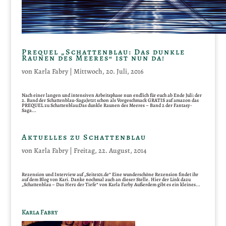
Prequel „Schattenblau: Das dunkle
Raunen des Meeres“ ist nun da!
von
Karla Fabry
|
Mittwoch, 20. Juli, 2016
Nach einer langen und intensiven Arbeitsphase nun endlich für euch ab Ende Juli: der
2. Band der Schattenblau-SagaJetzt schon als Vorgeschmack GRATIS auf amazon das
PREQUEL zu Schattenblau:Das dunkle Raunen des Meeres – Band 2 der Fantasy-
Saga...
Aktuelles zu Schattenblau
von
Karla Fabry
|
Freitag, 22. August, 2014
Rezension und Interview auf „Seite101.de“ Eine wunderschöne Rezension findet ihr
auf dem Blog von Kari. Danke nochmal auch an dieser Stelle. Hier der Link dazu
„Schattenblau – Das Herz der Tiefe“ von Karla Farby Außerdem gibt es ein kleines...
Karla Fabry