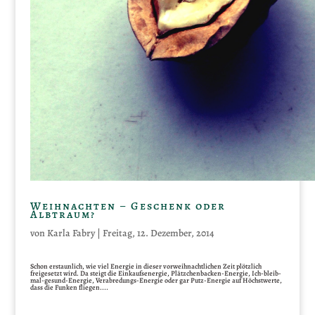
Weihnachten – Geschenk oder
Albtraum?
von
Karla Fabry
|
Freitag, 12. Dezember, 2014
Schon erstaunlich, wie viel Energie in dieser vorweihnachtlichen Zeit plötzlich
freigesetzt wird. Da steigt die Einkaufsenergie, Plätzchenbacken-Energie, Ich-bleib-
mal-gesund-Energie, Verabredungs-Energie oder gar Putz-Energie auf Höchstwerte,
dass die Funken fliegen....