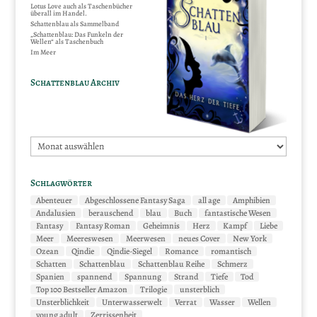
Lotus Love auch als Taschenbücher
überall im Handel.
Schattenblau als Sammelband
„Schattenblau: Das Funkeln der
Wellen“ als Taschenbuch
Im Meer
Schattenblau Archiv
Schattenblau
Archiv
Schlagwörter
Abenteuer
Abgeschlossene Fantasy Saga
all age
Amphibien
Andalusien
berauschend
blau
Buch
fantastische Wesen
Fantasy
Fantasy Roman
Geheimnis
Herz
Kampf
Liebe
Meer
Meereswesen
Meerwesen
neues Cover
New York
Ozean
Qindie
Qindie-Siegel
Romance
romantisch
Schatten
Schattenblau
Schattenblau Reihe
Schmerz
Spanien
spannend
Spannung
Strand
Tiefe
Tod
Top 100 Bestseller Amazon
Trilogie
unsterblich
Unsterblichkeit
Unterwasserwelt
Verrat
Wasser
Wellen
young adult
Zerrissenheit