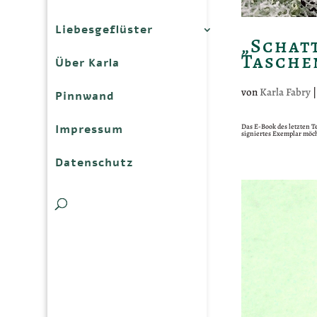
Liebesgeflüster
„Schat
Tasche
Über Karla
von
Karla Fabry
Pinnwand
Das E-Book des letzten Te
Impressum
signiertes Exemplar möch
Datenschutz