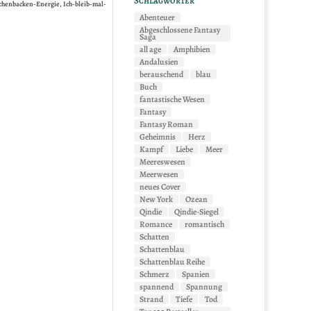
Schlagwörter
ätzchenbacken-Energie, Ich-bleib-mal-
Abenteuer
Abgeschlossene Fantasy
Saga
all age
Amphibien
Andalusien
berauschend
blau
Buch
fantastische Wesen
Fantasy
Fantasy Roman
Geheimnis
Herz
Kampf
Liebe
Meer
Meereswesen
Meerwesen
neues Cover
New York
Ozean
Qindie
Qindie-Siegel
Romance
romantisch
Schatten
Schattenblau
Schattenblau Reihe
Schmerz
Spanien
spannend
Spannung
Strand
Tiefe
Tod