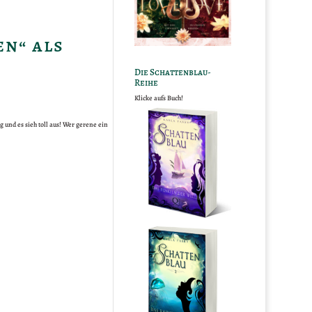
en“ als
Die Schattenblau-
Reihe
Klicke aufs Buch!
 und es sieh toll aus! Wer gerene ein