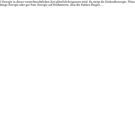
el Energie in dieser vorweihnachtlichen Zeit plötzlich freigesetzt wird. Da steigt die Einkaufsenergie, Pl
ungs-Energie oder gar Putz-Energie auf Höchstwerte, dass die Funken fliegen....