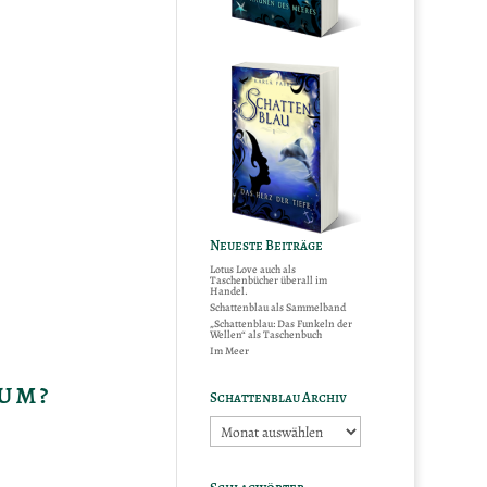
Neueste Beiträge
Lotus Love auch als
Taschenbücher überall im
Handel.
Schattenblau als Sammelband
„Schattenblau: Das Funkeln der
Wellen“ als Taschenbuch
Im Meer
um?
Schattenblau Archiv
Schattenblau
Archiv