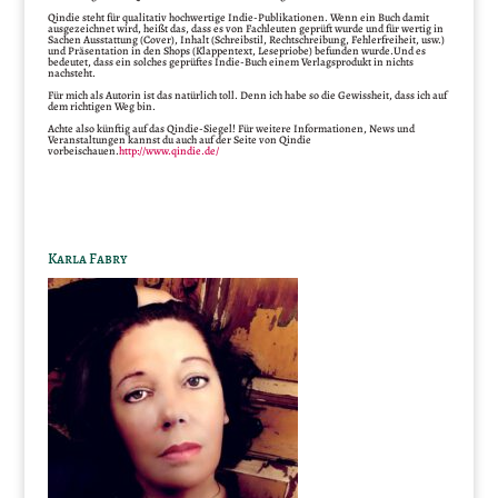
Qindie steht für qualitativ hochwertige Indie-Publikationen. Wenn ein Buch damit
ausgezeichnet wird, heißt das, dass es von Fachleuten geprüft wurde und für wertig in
Sachen Ausstattung (Cover), Inhalt (Schreibstil, Rechtschreibung, Fehlerfreiheit, usw.)
und Präsentation in den Shops (Klappentext, Lesepriobe) befunden wurde.Und es
bedeutet, dass ein solches geprüftes Indie-Buch einem Verlagsprodukt in nichts
nachsteht.
Für mich als Autorin ist das natürlich toll. Denn ich habe so die Gewissheit, dass ich auf
dem richtigen Weg bin.
Achte also künftig auf das Qindie-Siegel! Für weitere Informationen, News und
Veranstaltungen kannst du auch auf der Seite von Qindie
vorbeischauen.
http://www.qindie.de/
Karla Fabry