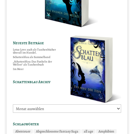
Neueste Beiträge
Lotus Love auch als Taschenbücher
überall im Handel.
Schattenblau als Sammelband
„Schattenblau: Das Funkeln der
Wellen“ als Taschenbuch
Im Meer
Schattenblau Archiv
Schattenblau
Archiv
Schlagwörter
Abenteuer
Abgeschlossene Fantasy Saga
all age
Amphibien