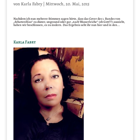
von
Karla Fabry
|
Mittwoch, 20. Mai, 2015
Nachdem ich nun mehrere Stimmen sagen hörte, dass das Cover des 1. Bandes von
„Schattenblau“ zu düster, ungesund oder gar „nach Wasserleiche“ (oh Gott!!!) aussieht,
haben wir beschlossen, es zu ändern. Das Ergebnis seht ihr nun hier und in den...
Karla Fabry