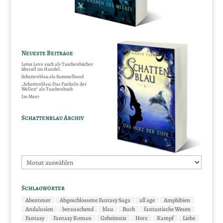
Neueste Beiträge
Lotus Love auch als Taschenbücher
überall im Handel.
Schattenblau als Sammelband
„Schattenblau: Das Funkeln der
Wellen“ als Taschenbuch
Im Meer
Schattenblau Archiv
Schattenblau
Archiv
Schlagwörter
Abenteuer
Abgeschlossene Fantasy Saga
all age
Amphibien
Andalusien
berauschend
blau
Buch
fantastische Wesen
Fantasy
Fantasy Roman
Geheimnis
Herz
Kampf
Liebe