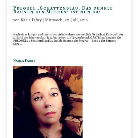
Prequel „Schattenblau: Das dunkle
Raunen des Meeres“ ist nun da!
von
Karla Fabry
|
Mittwoch, 20. Juli, 2016
Nach einer langen und intensiven Arbeitsphase nun endlich für euch ab Ende Juli: der
2. Band der Schattenblau-SagaJetzt schon als Vorgeschmack GRATIS auf amazon das
PREQUEL zu Schattenblau:Das dunkle Raunen des Meeres – Band 2 der Fantasy-
Saga...
Karla Fabry