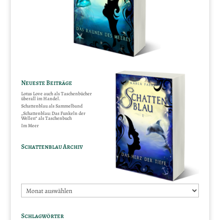
Neueste Beiträge
Lotus Love auch als Taschenbücher
überall im Handel.
Schattenblau als Sammelband
„Schattenblau: Das Funkeln der
Wellen“ als Taschenbuch
Im Meer
Schattenblau Archiv
Schattenblau
Archiv
Schlagwörter