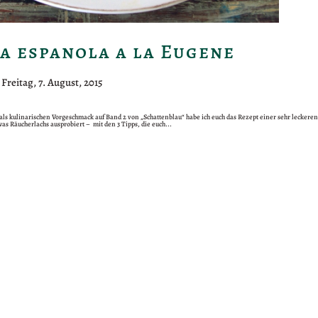
a espanola a la Eugene
|
Freitag, 7. August, 2015
s kulinarischen Vorgeschmack auf Band 2 von „Schattenblau“ habe ich euch das Rezept einer sehr leckeren T
twas Räucherlachs ausprobiert – mit den 3 Tipps, die euch...