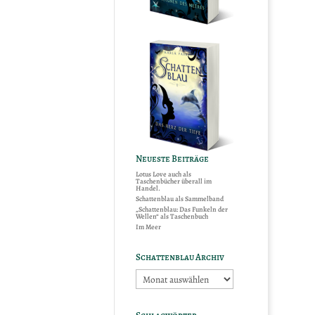
Neueste Beiträge
Lotus Love auch als
Taschenbücher überall im
Handel.
Schattenblau als Sammelband
„Schattenblau: Das Funkeln der
Wellen“ als Taschenbuch
Im Meer
Schattenblau Archiv
Schattenblau
Archiv