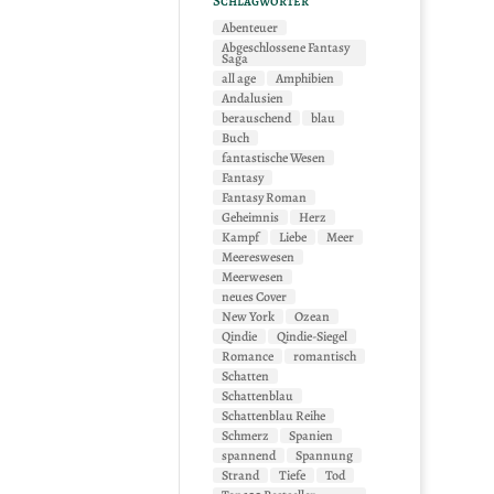
Schlagwörter
Abenteuer
Abgeschlossene Fantasy
Saga
all age
Amphibien
Andalusien
berauschend
blau
Buch
fantastische Wesen
Fantasy
Fantasy Roman
Geheimnis
Herz
Kampf
Liebe
Meer
Meereswesen
Meerwesen
neues Cover
New York
Ozean
Qindie
Qindie-Siegel
Romance
romantisch
Schatten
Schattenblau
Schattenblau Reihe
Schmerz
Spanien
spannend
Spannung
Strand
Tiefe
Tod