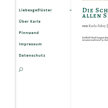
Die Sc
Liebesgeflüster
allen S
Über Karla
von
Karla Fabry
Pinnwand
Endlich! Nach langem Rum
ist sonst noch neu? Ja, b
Impressum
Datenschutz