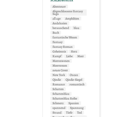
Schlagwörter
Abenteuer
Abgeschlossene Fantasy
Saga
all age
Amphibien
Andalusien
berauschend
blau
Buch
fantastische Wesen
Fantasy
Fantasy Roman
Geheimnis
Herz
Kampf
Liebe
Meer
Meereswesen
Meerwesen
neues Cover
New York
Ozean
Qindie
Qindie-Siegel
Romance
romantisch
Schatten
Schattenblau
Schattenblau Reihe
Schmerz
Spanien
spannend
Spannung
Strand
Tiefe
Tod