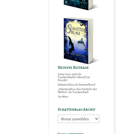
Neueste Beiträge
Lotus Love auch als
Taschenbücher überall im
Handel.
Schattenblau als Sammelband
„Schattenblau: Das Funkeln der
Wellen“ als Taschenbuch
Im Meer
Schattenblau Archiv
Schattenblau
Archiv