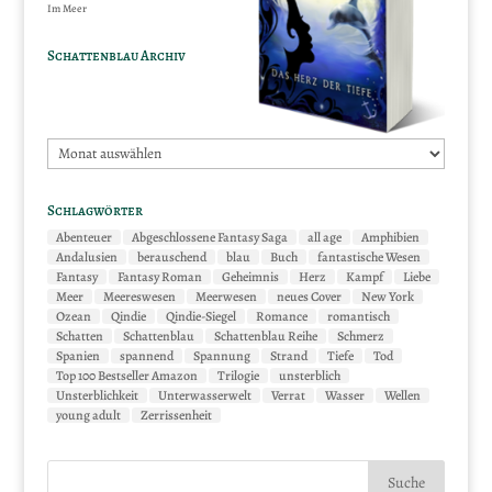
Im Meer
Schattenblau Archiv
Schattenblau
Archiv
Schlagwörter
Abenteuer
Abgeschlossene Fantasy Saga
all age
Amphibien
Andalusien
berauschend
blau
Buch
fantastische Wesen
Fantasy
Fantasy Roman
Geheimnis
Herz
Kampf
Liebe
Meer
Meereswesen
Meerwesen
neues Cover
New York
Ozean
Qindie
Qindie-Siegel
Romance
romantisch
Schatten
Schattenblau
Schattenblau Reihe
Schmerz
Spanien
spannend
Spannung
Strand
Tiefe
Tod
Top 100 Bestseller Amazon
Trilogie
unsterblich
Unsterblichkeit
Unterwasserwelt
Verrat
Wasser
Wellen
young adult
Zerrissenheit